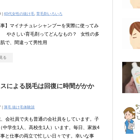
？
9 |
40代女性の抜け毛
,
育毛剤いろいろ
記事】マイナチュレシャンプーを実際に使ってみ
。 やさしい育毛剤ってどんなもの？ 女性の多
感肌で、間違って男性用
見る
レスによる脱毛は回復に時間がかか
7 |
薄毛 抜け毛体験談
歳、会社員で夫も普通の会社員をしています。子
（中学生1人、高校生1人）います。毎日、家族4
家事と仕事の両立で忙しい日々です。幸いな事