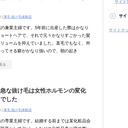
サイト
！
サイ
6 |
薄毛 抜け毛体験談
歳の兼業主婦です。5年前に出産した際はかなり
サイトマ
ショートヘアで、それで元々かなりすごかった髪
ボリュームを抑えていました。直毛でもなく、外
かってそる癖がかなり強いので、朝の起き
見る
の急な抜け毛は女性ホルモンの変化
因でした
6 |
薄毛 抜け毛体験談
歳の専業主婦です。結婚する前までは某化粧品会