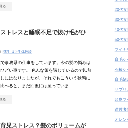
見る
20代
30代
40代
のストレスと睡眠不足で抜け毛がひ
50代
マイナ
6 |
薄毛 抜け毛体験談
育毛シ
歳で事務系の仕事をしています。今の髪の悩みは
石鹸シ
ひどい事です。 色んな策を講じているので以前
ましにはなりましたが、それでもこういう状態に
育毛剤
に比べると、まだ回復には至っていま
サプリ
頭皮マ
見る
運営者
オレン
の育児ストレス？髪のボリュームが