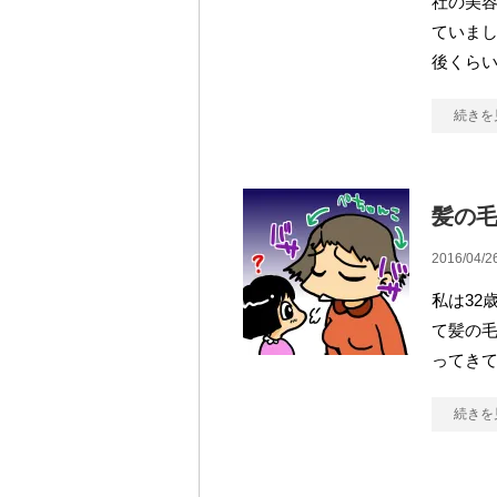
社の美
ていま
後くら
続きを
髪の
2016/04/2
私は32
て髪の
ってき
続きを