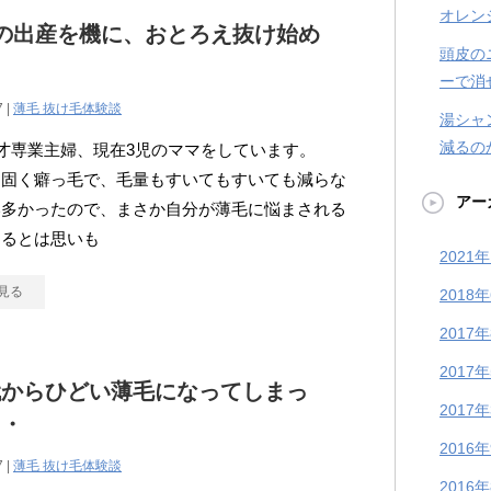
オレン
の出産を機に、おとろえ抜け始め
頭皮の
ーで消
7 |
薄毛 抜け毛体験談
湯シャ
減るの
才専業主婦、現在3児のママをしています。
は固く癖っ毛で、毛量もすいてもすいても減らな
アー
い多かったので、まさか自分が薄毛に悩まされる
なるとは思いも
2021
見る
2018
2017
2017
代からひどい薄毛になってしまっ
2017
・・
2016
7 |
薄毛 抜け毛体験談
2016