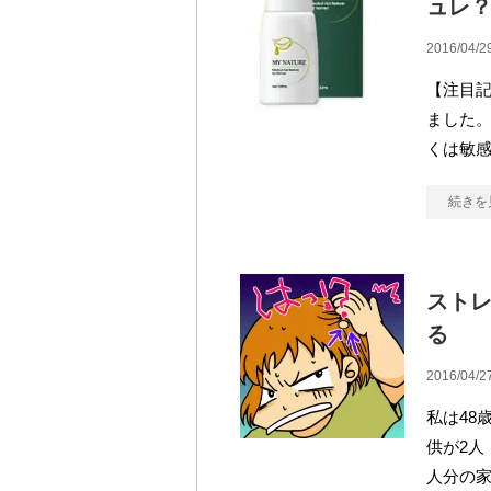
ュレ
2016/04/2
【注目
ました
くは敏
続きを
スト
る
2016/04/2
私は48
供が2人
人分の