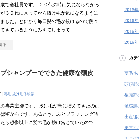
歳で会社員です。 ２０代の時は気にならなかっ
2016
すが３０代に入ってから抜け毛が気になるように
2016
きました。とにかく毎日髪の毛が抜けるので段々
ってきているようにみえてしまって
2016
2016
見る
カテ
ルプシャンプーでできた健康な頭皮
薄毛 
頭頂部
7 |
薄毛 抜け毛体験談
後頭部
歳の専業主婦です。 抜け毛が急に増えてきたのは
敏感肌
半ば頃からです。あるとき、ふとブラッシング時
出産後
見たら想像以上に髪の毛が抜け落ちていたので
更年期
n
１０代