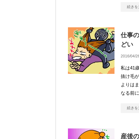
続きを
仕事
どい
2016/04/2
私は41
抜け毛が
よりは
なる前
続きを
産後