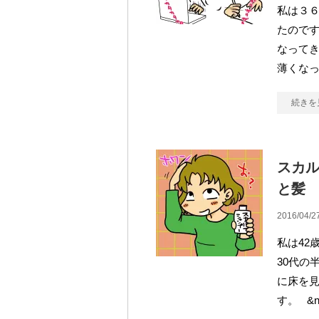
私は３６
たので
なって
薄くな
続きを
スカ
と髪
2016/04/2
私は42
30代の
に床を
す。 &