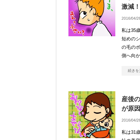
激減
2016/04/2
私は35
短めの
の毛の
側へ向
続きを
産後
が原
2016/04/2
私は31