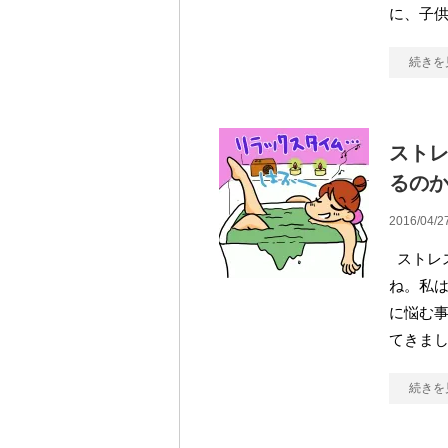
に、子
続きを
スト
るの
2016/04/2
ストレ
ね。私は
に悩む
てきまし
続きを