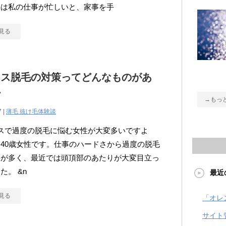
供は私の仕事が忙しいと、家事を手
見る
レス脱毛の対策ってどんなものがあ
か
→もっ
7 |
薄毛 抜け毛体験談
スで過度の脱毛に悩む女性が大変多いですよ
40歳女性です。仕事のハードさから過度の脱毛
事が多く、最近では頭頂部のあたりが大変目立っ
た。 &n
最近
見る
「オレ
サイト