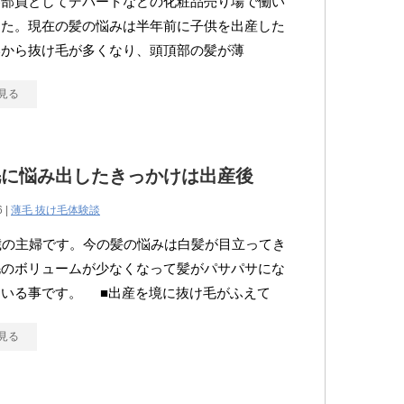
容部員としてデパートなどの化粧品売り場で働い
した。現在の髪の悩みは半年前に子供を出産した
いから抜け毛が多くなり、頭頂部の髪が薄
見る
毛に悩み出したきっかけは出産後
6 |
薄毛 抜け毛体験談
歳の主婦です。今の髪の悩みは白髪が目立ってき
毛のボリュームが少なくなって髪がパサパサにな
ている事です。 ■出産を境に抜け毛がふえて
見る