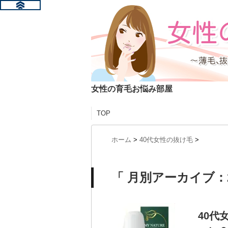
女性の育毛お悩み部屋
TOP
ホーム
>
40代女性の抜け毛
>
「 月別アーカイブ：2
40代