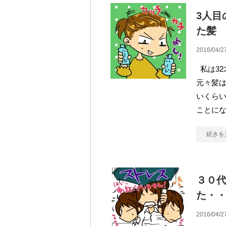
3人目
た髪
2016/04/2
私は32
元々髪
いくら
ことに
続きを
３０
た・
2016/04/2