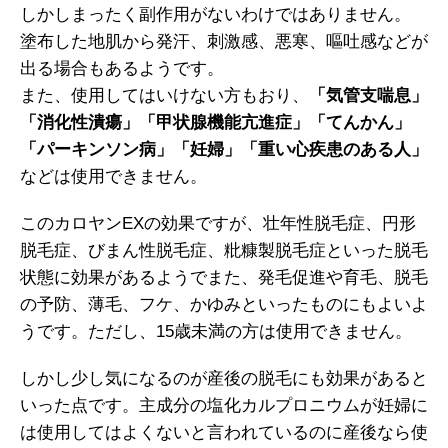
しかしまったく副作用がないわけではありません。
塗布した地肌から発汗、刺激感、悪寒、嘔吐感などが
出る場合もあるようです。
また、使用してはいけない方もおり、
「気管支喘息」
「消化性潰瘍」「甲状腺機能亢進症」「てんかん」
「パーキンソン病」「妊婦」「重い心疾患のある人」
などは使用できません。
このカロヤンEXの効果ですが、壮年性脱毛症、円形
脱毛症、びまん性脱毛症、粃糠製脱毛症といった脱毛
状態に効果があるようでまた、発毛促進や育毛、脱毛
の予防、薄毛、フケ、かゆみといったものにもよいよ
うです。ただし、15歳未満の方は使用できません。
しかし少し気になるのが産後の脱毛にも効果があると
いった点です。主成分の塩化カルプロニウムが妊婦に
は使用してはよくないと言われているのに産後なら使