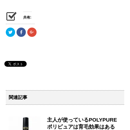
共有:
ク
F
ク
リ
a
リ
ッ
c
ッ
ク
e
ク
し
b
し
て
o
て
T
o
G
w
k
o
i
で
o
t
共
g
t
有
l
e
(
e
r
新
+
で
し
で
共
い
共
有
ウ
有
(
ィ
(
新
ン
新
し
ド
し
関連記事
い
ウ
い
ウ
で
ウ
ィ
開
ィ
ン
き
ン
ド
ま
ド
ウ
す
ウ
で
)
で
主人が使っているPOLYPURE
開
開
き
き
ポリピュアは育毛効果はある
ま
ま