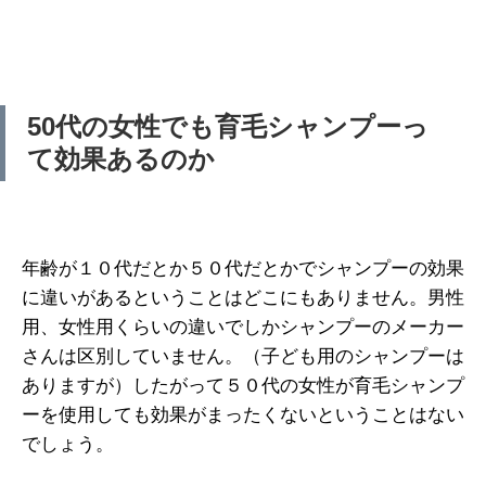
50代の女性でも育毛シャンプーっ
て効果あるのか
年齢が１０代だとか５０代だとかでシャンプーの効果
に違いがあるということはどこにもありません。男性
用、女性用くらいの違いでしかシャンプーのメーカー
さんは区別していません。（子ども用のシャンプーは
ありますが）したがって５０代の女性が育毛シャンプ
ーを使用しても効果がまったくないということはない
でしょう。