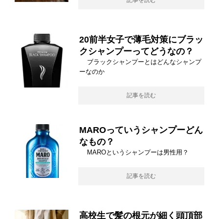
記事を読む
20前半女子で薄毛対策にブラッ
クシャンプーってどうなの？
ブラックシャンプーとはどんなシャンプ
ーなのか
記事を読む
MAROっていうシャンプーどん
なもの？
MAROというシャンプーは男性用？
記事を読む
高校生で髪の根元が細く頭頂部