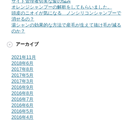
サイト管理者切実な髪の悩み
オレンジシャンプーの解析をしてもらいました。
頭皮のニオイが気になる ノンシリコンシャンプーで
消せるの？
湯シャンの効果的な方法で産毛が生えて抜け毛が減る
のか？
アーカイブ
2021年11月
2018年6月
2017年8月
2017年5月
2017年3月
2016年9月
2016年8月
2016年7月
2016年6月
2016年5月
2016年4月