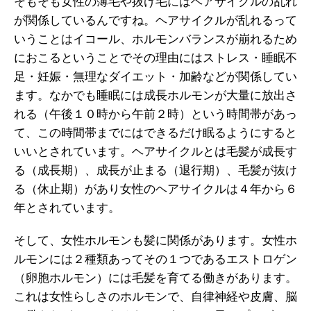
そもそも女性の薄毛や抜け毛にはヘアサイクルの乱れ
が関係しているんですね。ヘアサイクルが乱れるって
いうことはイコール、ホルモンバランスが崩れるため
におこるということでその理由にはストレス・睡眠不
足・妊娠・無理なダイエット・加齢などが関係してい
ます。なかでも睡眠には成長ホルモンが大量に放出さ
れる（午後１０時から午前２時）という時間帯があっ
て、この時間帯までにはできるだけ眠るようにすると
いいとされています。ヘアサイクルとは毛髪が成長す
る（成長期）、成長が止まる（退行期）、毛髪が抜け
る（休止期）があり女性のヘアサイクルは４年から６
年とされています。
そして、女性ホルモンも髪に関係があります。女性ホ
ルモンには２種類あってその１つであるエストロゲン
（卵胞ホルモン）には毛髪を育てる働きがあります。
これは女性らしさのホルモンで、自律神経や皮膚、脳