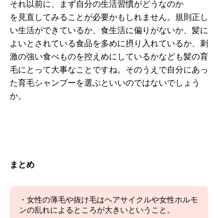
それ以前に、まず自分の生活習慣がどうなのか
を見直してみることが必要かもしれません。規則正し
い生活ができているか、食生活に偏りがないか、髪に
よいとされている食品を多めに摂り入れているか、刺
激の強い食べものを控えめにしているかなども髪の育
毛にとって大事なことですね。そのうえで自分にあっ
た育毛シャンプーを選ぶといいのではないでしょう
か。
まとめ
・女性の薄毛や抜け毛はヘアサイクルや女性ホルモ
ンの乱れによるところが大きいということ。