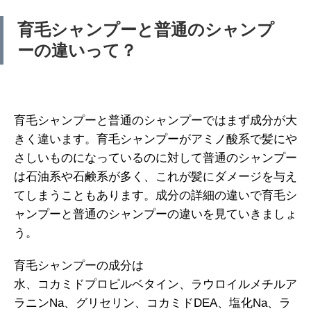
育毛シャンプーと普通のシャンプ
ーの違いって？
育毛シャンプーと普通のシャンプーではまず成分が大
きく違います。育毛シャンプーがアミノ酸系で髪にや
さしいものになっているのに対して普通のシャンプー
は石油系や石鹸系が多く、これが髪にダメージを与え
てしまうこともあります。成分の詳細の違いで育毛シ
ャンプーと普通のシャンプーの違いを見ていきましょ
う。
育毛シャンプーの成分は
水、コカミドプロピルベタイン、ラウロイルメチルア
ラニンNa、グリセリン、コカミドDEA、塩化Na、ラ