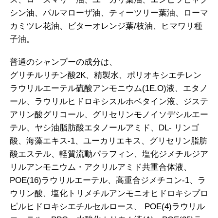
シン油、パルマローザ油、ティーツリー葉油、ローマ
カミツレ花油、ビターオレンジ葉/枝油、ヒマワリ種
子油。
普通のシャンプーの成分は、
グリチルリチン酸2K、精製水、ポリオキシエチレン
ラウリルエーテル硫酸アンモニウム(1E.O)液、エタノ
ール、ラウリルヒドロキシスルホベタイン液、ジステ
アリン酸グリコール、グリセリンモノイソデシルエー
テル、ヤシ油脂肪酸エタノールアミド、DL- リンゴ
酸、海藻エキス-1、ユーカリエキス、グリセリン脂肪
酸エステル、軽質流動パラフィン、塩化ジメチルジア
リルアンモニウム・アクリルアミド共重合体液、
POE(16)ラウリルエーテル、高重合ジメチコン-1、ラ
ウリン酸、塩化トリメチルアンモニオヒドロキシプロ
ピルヒドロキシエチルセルロース、 POE(4)ラウリル