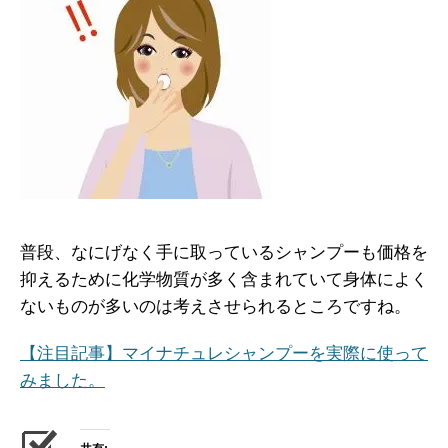
普段、なにげなく手に取っているシャンプーも価格を
抑えるために化学物質が多く含まれていて身体によく
ないものが多いのは考えさせられるところですね。
【注目記事】マイナチュレシャンプーを実際に使って
みました。