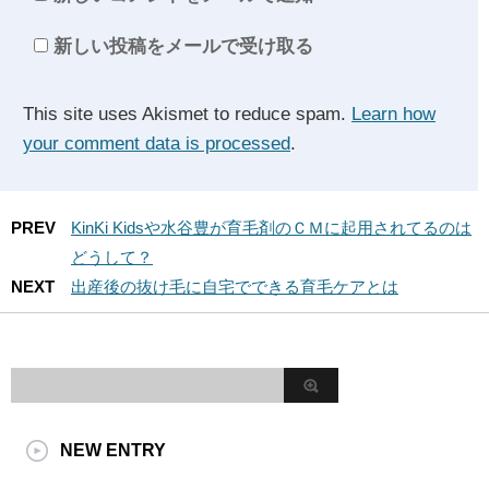
新しい投稿をメールで受け取る
This site uses Akismet to reduce spam.
Learn how
your comment data is processed
.
PREV
KinKi Kidsや水谷豊が育毛剤のＣＭに起用されてるのは
どうして？
NEXT
出産後の抜け毛に自宅でできる育毛ケアとは
NEW ENTRY