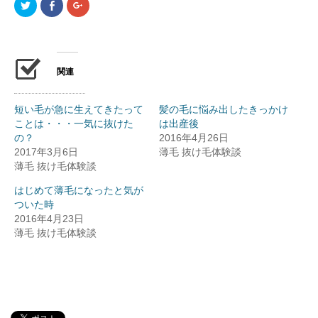
ク
F
ク
リ
a
リ
ッ
c
ッ
ク
e
ク
し
b
し
て
o
て
T
o
G
w
k
o
関連
i
で
o
t
共
g
t
有
l
e
(
e
r
新
+
短い毛が急に生えてきたって
髪の毛に悩み出したきっかけ
で
し
で
ことは・・・一気に抜けた
は出産後
共
い
共
有
ウ
有
の？
2016年4月26日
(
ィ
(
新
ン
新
2017年3月6日
薄毛 抜け毛体験談
し
ド
し
薄毛 抜け毛体験談
い
ウ
い
ウ
で
ウ
ィ
開
ィ
はじめて薄毛になったと気が
ン
き
ン
ド
ま
ド
ついた時
ウ
す
ウ
で
)
で
2016年4月23日
開
開
薄毛 抜け毛体験談
き
き
ま
ま
す
す
)
)