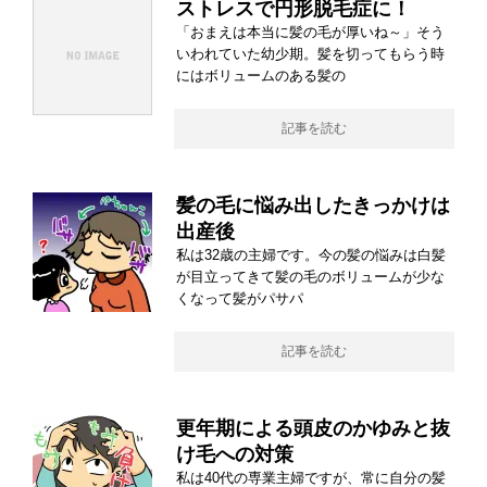
ストレスで円形脱毛症に！
「おまえは本当に髪の毛が厚いね～」そう
いわれていた幼少期。髪を切ってもらう時
にはボリュームのある髪の
記事を読む
髪の毛に悩み出したきっかけは
出産後
私は32歳の主婦です。今の髪の悩みは白髪
が目立ってきて髪の毛のボリュームが少な
くなって髪がパサパ
記事を読む
更年期による頭皮のかゆみと抜
け毛への対策
私は40代の専業主婦ですが、常に自分の髪