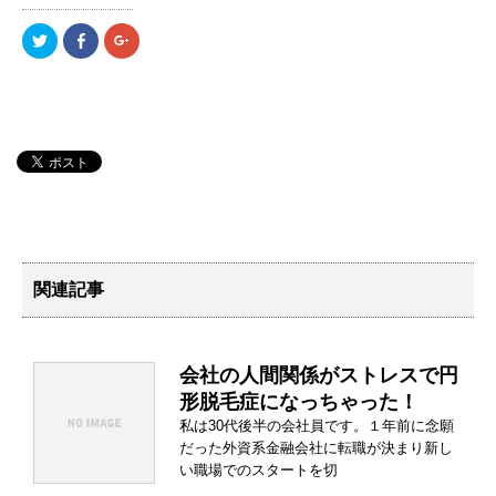
ク
F
ク
リ
a
リ
ッ
c
ッ
ク
e
ク
し
b
し
て
o
て
T
o
G
w
k
o
i
で
o
t
共
g
t
有
l
e
(
e
r
新
+
で
し
で
共
い
共
有
ウ
有
(
ィ
(
新
ン
新
し
ド
し
関連記事
い
ウ
い
ウ
で
ウ
ィ
開
ィ
ン
き
ン
ド
ま
ド
ウ
す
ウ
で
)
で
会社の人間関係がストレスで円
開
開
き
き
形脱毛症になっちゃった！
ま
ま
す
す
私は30代後半の会社員です。１年前に念願
)
)
だった外資系金融会社に転職が決まり新し
い職場でのスタートを切